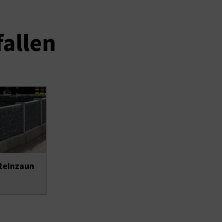
fallen
teinzaun