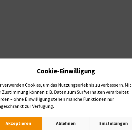
Cookie-Einwilligung
r verwenden Cookies, um das Nutzungserlebnis zu verbessern. Mit
r Zustimmung können z. B. Daten zum Surfverhalten verarbeitet
rden – ohne Einwilligung stehen manche Funktionen nur
r zu unseren Produkten erfahre
ngeschränkt zur Verfügung.
bereits ein konkretes Vorhaben
Akzeptieren
Ablehnen
Einstellungen