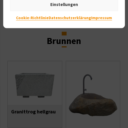
Einstellungen
Cookie-Richtlinie
Datenschutzerklärung
Impressum
Brunnen
Granittrog hellgrau