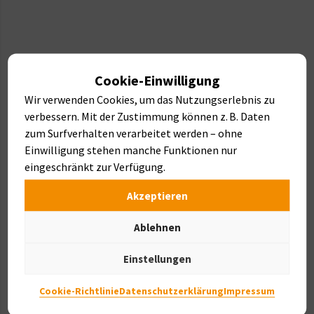
Cookie-Einwilligung
Wir verwenden Cookies, um das Nutzungserlebnis zu
verbessern. Mit der Zustimmung können z. B. Daten
zum Surfverhalten verarbeitet werden – ohne
Hangbefestigung
Einwilligung stehen manche Funktionen nur
eingeschränkt zur Verfügung.
Akzeptieren
Ablehnen
Hang­befesti­gungen &
Einstellungen
Mauer­systeme
Cookie-Richtlinie
Datenschutzerklärung
Impressum