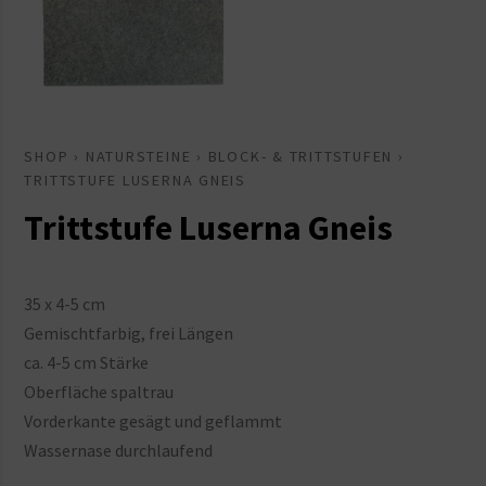
SHOP
›
NATURSTEINE
›
BLOCK- & TRITTSTUFEN
›
TRITTSTUFE LUSERNA GNEIS
Trittstufe Luserna Gneis
35 x 4-5 cm
Gemischtfarbig, frei Längen
ca. 4-5 cm Stärke
Oberfläche spaltrau
Vorderkante gesägt und geflammt
Wassernase durchlaufend