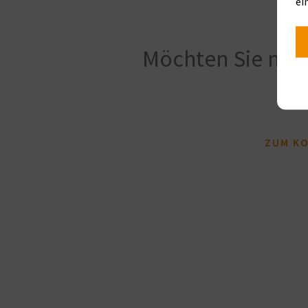
ei
Möchten Sie meh
ZUM K