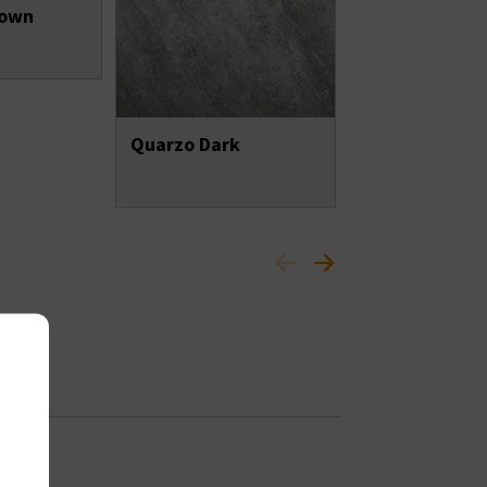
rown
Cement Clay 
Quarzo Dark