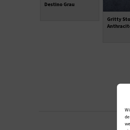
Destino Grau
Gritty St
Anthracit
Wi
de
we