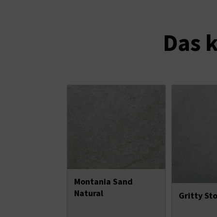
Das k
Montania Sand
Natural
Gritty St