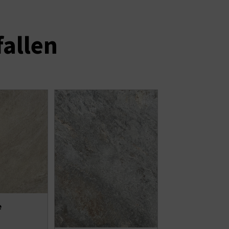
fallen
Vulcano Grey
e