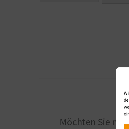
Wi
de
we
ei
Möchten Sie meh