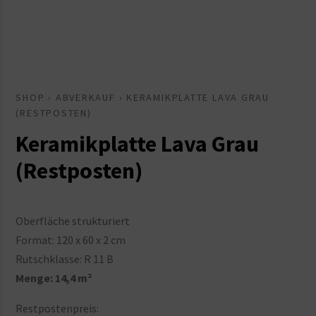
SHOP
›
ABVERKAUF
› KERAMIKPLATTE LAVA GRAU
(RESTPOSTEN)
Keramikplatte Lava Grau
(Restposten)
Oberfläche strukturiert
Format: 120 x 60 x 2 cm
Rutschklasse: R 11 B
Menge: 14,4 m²
Restpostenpreis: